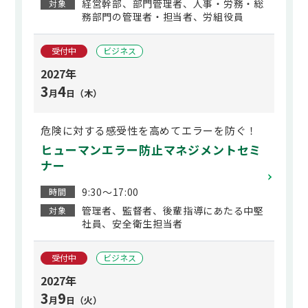
経営幹部、部門管理者、人事・労務・総
対象
務部門の管理者・担当者、労組役員
受付中
ビジネス
2027年
3
4
月
日（木）
危険に対する感受性を高めてエラーを防ぐ！
ヒューマンエラー防止マネジメントセミ
ナー
9:30～17:00
時間
管理者、監督者、後輩指導にあたる中堅
対象
社員、安全衛生担当者
受付中
ビジネス
2027年
3
9
月
日（火）