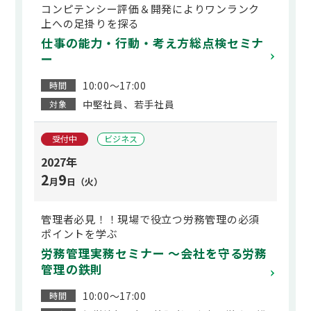
コンピテンシー評価＆開発によりワンランク
上への足掛りを探る
仕事の能力・行動・考え方総点検セミナ
ー
10:00～17:00
時間
中堅社員、若手社員
対象
受付中
ビジネス
2027年
2
9
月
日（火）
管理者必見！！現場で役立つ労務管理の必須
ポイントを学ぶ
労務管理実務セミナー ～会社を守る労務
管理の鉄則
10:00～17:00
時間