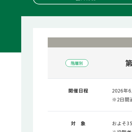
階層別
開催日程
2026年
※2日間
対 象
およそ3