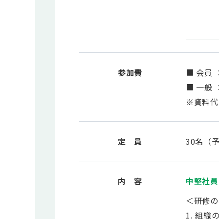
参加費
■ 会員 
■ 一般 
※資料代
定 員
30名（
内 容
中堅社員
＜研修の
1. 組