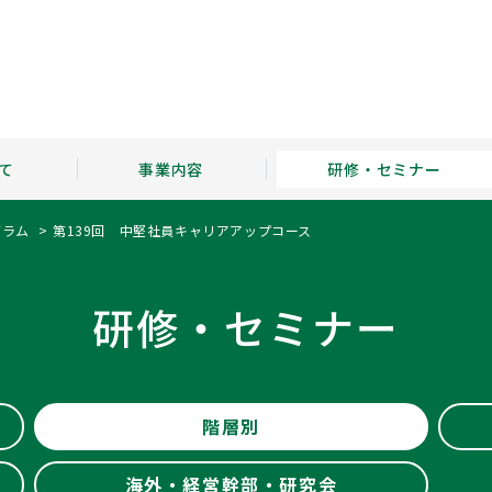
て
事業内容
研修・セミナー
グラム
第139回 中堅社員キャリアアップコース
書籍のご案内
会員特別プログラム
特別連載
研修・セミナー
HPM
海外研修プログラム・経営幹部対象プログラム・
（健康経営支援サービス）
全国の生産性機関
研究会プログラム
ンタビュー
WEB配信サービスのご案内
アクセス
階層別
海外・経営幹部・研究会