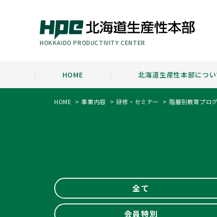
HOKKAIDO PRODUCTIVITY CENTER
HOME
北海道生産性本部につい
HOME
事業内容
研修・セミナー
階層別教育プロ
北海道生産性本部について
事業内容
研修・セミナー
一覧を見る
一覧を見る
一覧を見る
会長挨拶
研修・セミナー
階層別教育プログラム
会員一覧
生産性運動とは
企業内研修・コンサルティング
ビジネススキルアッププログラム
会員紹介
事業方針
調査研究
会員トップイ
組織概要
オピニオン
全て
会員特別