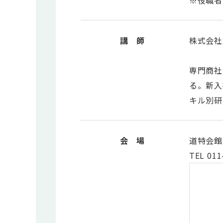
※役職者
講 師
株式会社
専門商社
る。新入
キル別研
会 場
道特会館
TEL 011